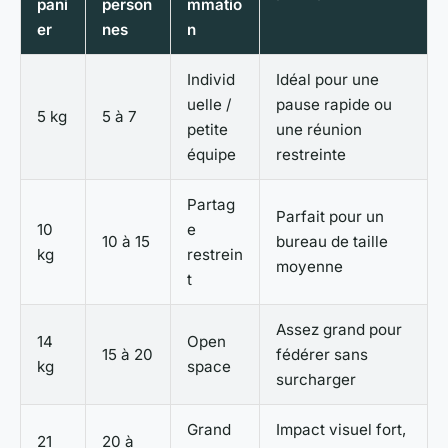
pani
person
mmatio
er
nes
n
Individ
Idéal pour une
uelle /
pause rapide ou
5 kg
5 à 7
petite
une réunion
équipe
restreinte
Partag
Parfait pour un
10
e
10 à 15
bureau de taille
kg
restrein
moyenne
t
Assez grand pour
14
Open
15 à 20
fédérer sans
kg
space
surcharger
Grand
Impact visuel fort,
21
20 à