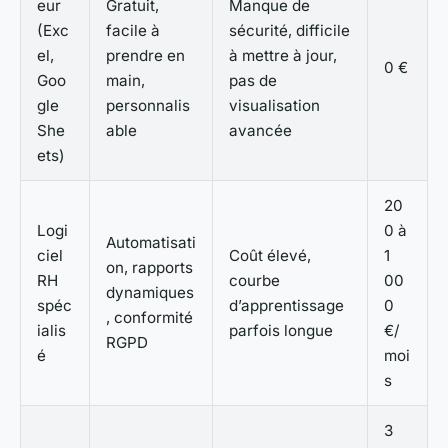
eur
Gratuit,
Manque de
(Exc
facile à
sécurité, difficile
el,
prendre en
à mettre à jour,
0 €
Goo
main,
pas de
gle
personnalis
visualisation
She
able
avancée
ets)
20
Logi
0 à
Automatisati
ciel
Coût élevé,
1
on, rapports
RH
courbe
00
dynamiques
spéc
d’apprentissage
0
, conformité
ialis
parfois longue
€/
RGPD
é
moi
s
3