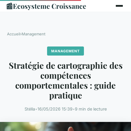
📰
Ecosysteme Croissance
Accueil
›
Management
MANAGEMENT
Stratégie de cartographie des
compétences
comportementales : guide
pratique
Stélla
•
16/05/2026 15:39
•
9 min de lecture