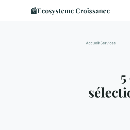
📰
Ecosysteme Croissance
Accueil
›
Services
5
sélect