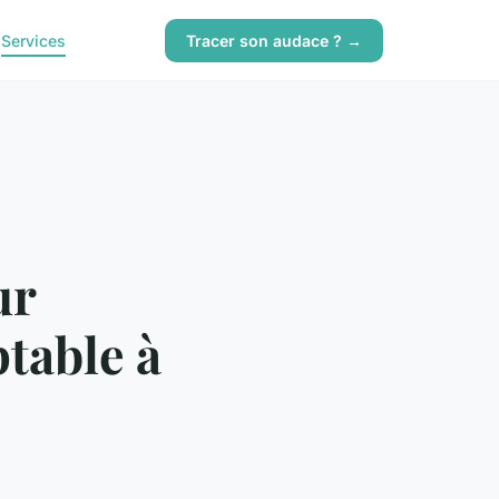
g
Services
Tracer son audace ? →
ur
table à