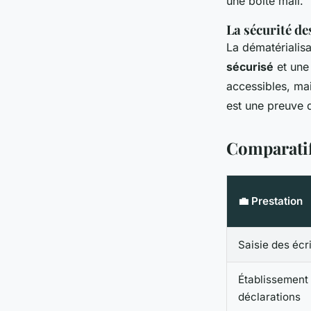
une boîte mail.
La sécurité d
La dématérialisa
sécurisé
et une
accessibles, ma
est une preuve 
Comparatif
💼 Prestation
Saisie des écr
Établissement
déclarations