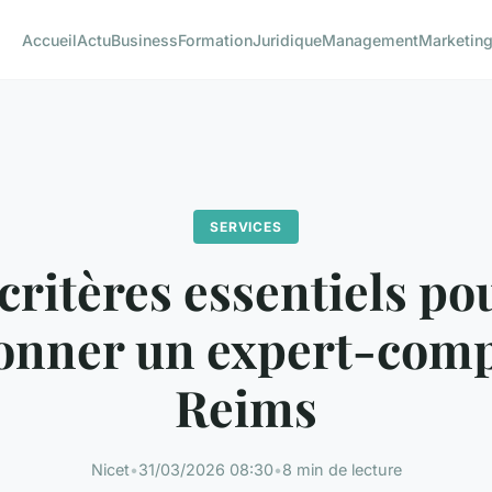
Accueil
Actu
Business
Formation
Juridique
Management
Marketin
SERVICES
 critères essentiels po
ionner un expert-comp
Reims
Nicet
•
31/03/2026 08:30
•
8 min de lecture