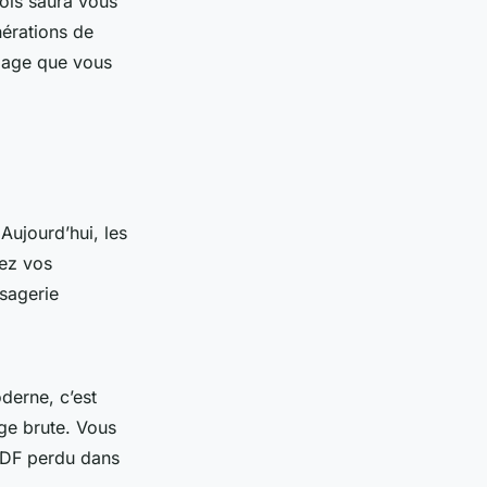
ois saura vous
nérations de
ngage que vous
 Aujourd’hui, les
sez vos
ssagerie
derne, c’est
rge brute. Vous
 PDF perdu dans