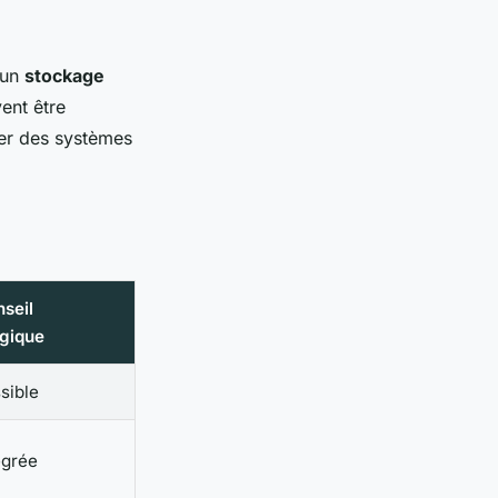
 un
stockage
ent être
ier des systèmes
nseil
égique
sible
égrée