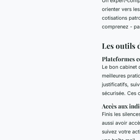
Un expert-compt
orienter vers l
cotisations patr
comprenez - pas
Les outils 
Plateformes c
Le bon cabinet d
meilleures prat
justificatifs, s
sécurisée. Ces ou
Accès aux indi
Finis les silen
aussi avoir accè
suivez votre act