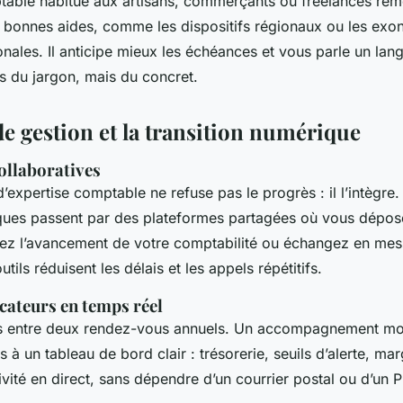
able habitué aux artisans, commerçants ou freelances rém
es bonnes aides, comme les dispositifs régionaux ou les exo
onales. Il anticipe mieux les échéances et vous parle un la
 du jargon, mais du concret.
de gestion et la transition numérique
ollaboratives
’expertise comptable ne refuse pas le progrès : il l’intègre.
iques passent par des plateformes partagées où vous dépo
uivez l’avancement de votre comptabilité ou échangez en me
tils réduisent les délais et les appels répétitifs.
cateurs en temps réel
ces entre deux rendez-vous annuels. Un accompagnement mo
s à un tableau de bord clair : trésorerie, seuils d’alerte, ma
ivité en direct, sans dépendre d’un courrier postal ou d’un