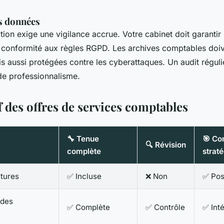
es données
tion exige une vigilance accrue. Votre cabinet doit garantir
 conformité aux règles RGPD. Les archives comptables doiv
is aussi protégées contre les cyberattaques. Un audit régul
de professionnalisme.
 des offres de services comptables
🔧 Tenue
🎯 Co
🔍 Révision
complète
strat
itures
✅ Incluse
❌ Non
✅ Pos
 des
✅ Complète
✅ Contrôle
✅ Int