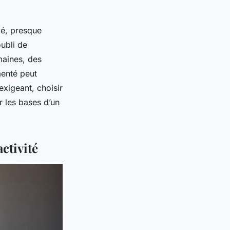
fié, presque
oubli de
maines, des
menté peut
exigeant, choisir
r les bases d’un
ctivité