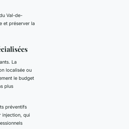
du Val-de-
e et préserver la
cialisées
ants. La
ion localisée ou
lement le budget
ns plus
ts préventifs
 injection, qui
fessionnels