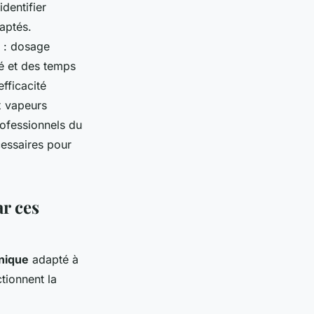
dentifier
aptés.
e : dosage
té et des temps
fficacité
x vapeurs
ofessionnels du
cessaires pour
ar ces
nique
adapté à
ctionnent la