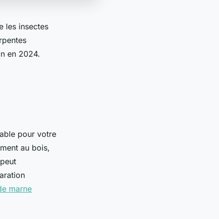
 les insectes
arpentes
on en 2024.
able pour votre
ement au bois,
 peut
aration
 de marne