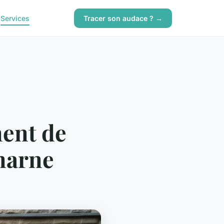
g
Services
Tracer son audace ? →
ment de
marne