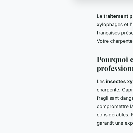
Le
traitement p
xylophages et l
françaises prés
Votre charpente
Pourquoi c
professionn
Les
insectes x
charpente. Capri
fragilisant dang
compromettre la
considérables. 
garantit une exp