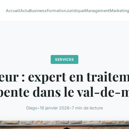
Accueil
Actu
Business
Formation
Juridique
Management
Marketin
SERVICES
ur : expert en traite
pente dans le val-de-
Diego
•
19 janvier 2026
•
7 min de lecture