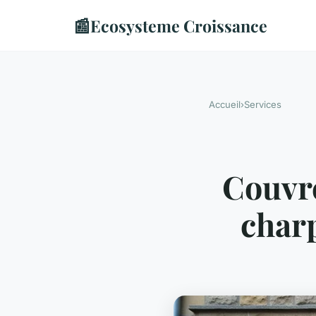
📰
Ecosysteme Croissance
Accueil
›
Services
Couvre
char