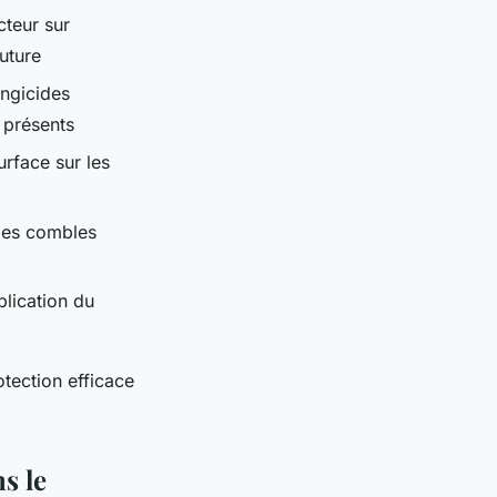
cteur sur
uture
ongicides
 présents
urface sur les
 les combles
lication du
tection efficace
s le