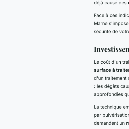
déjà causé des
Face à ces indi
Marne s'impose p
sécurité de votr
Investissem
Le coût d'un tra
surface à traite
d'un traitement 
: les dégâts cau
approfondies qu
La technique emp
par pulvérisatio
demandent un
m