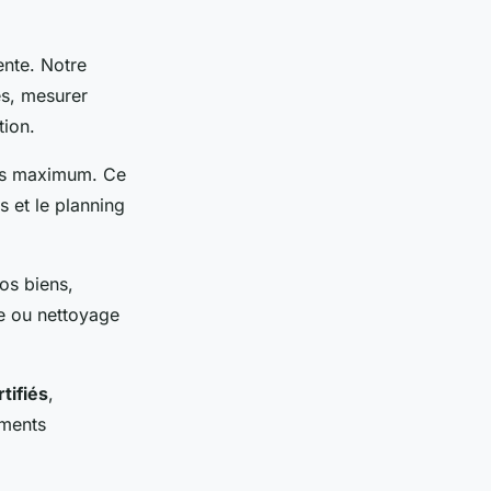
nte. Notre
es, mesurer
tion.
es maximum. Ce
s et le planning
os biens,
ge ou nettoyage
tifiés
,
ements